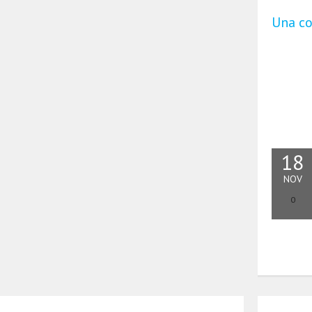
Una co
18
NOV
0