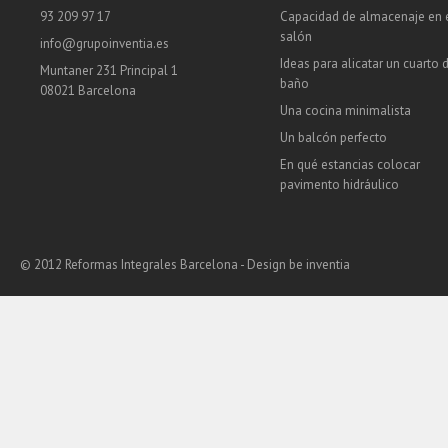
93 209 97 17
Capacidad de almacenaje en 
salón
info@grupoinventia.es
Ideas para alicatar un cuarto 
Muntaner 231 Principal 1
baño
08021 Barcelona
Una cocina minimalista
Un balcón perfecto
En qué estancias colocar
pavimento hidráulico
© 2012 Reformas Integrales Barcelona - Design
be inventia