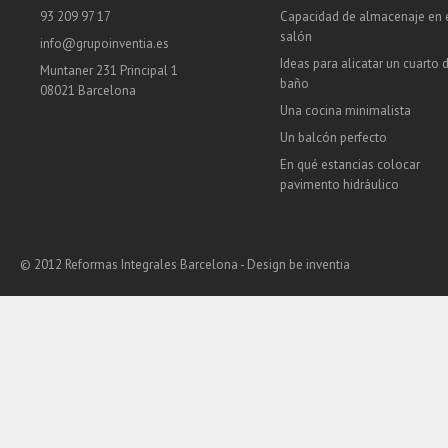
93 209 97 17
Capacidad de almacenaje en 
salón
info@grupoinventia.es
Ideas para alicatar un cuarto 
Muntaner 231 Principal 1
baño
08021 Barcelona
Una cocina minimalista
Un balcón perfecto
En qué estancias colocar
pavimento hidráulico
© 2012 Reformas Integrales Barcelona - Design
be inventia