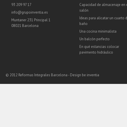
93 209 97 17
Capacidad de almacenaje en 
salón
info@grupoinventia.es
Ideas para alicatar un cuarto 
Muntaner 231 Principal 1
baño
08021 Barcelona
Una cocina minimalista
Un balcón perfecto
En qué estancias colocar
pavimento hidráulico
© 2012 Reformas Integrales Barcelona - Design
be inventia