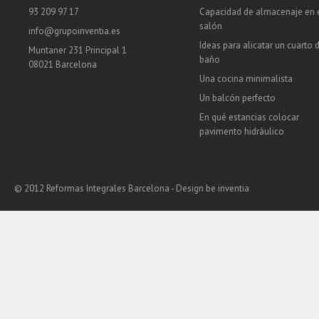
93 209 97 17
Capacidad de almacenaje en 
salón
info@grupoinventia.es
Ideas para alicatar un cuarto 
Muntaner 231 Principal 1
baño
08021 Barcelona
Una cocina minimalista
Un balcón perfecto
En qué estancias colocar
pavimento hidráulico
© 2012 Reformas Integrales Barcelona - Design
be inventia