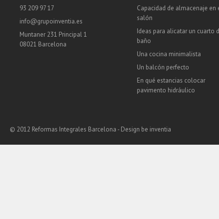
93 209 97 17
Capacidad de almacenaje en 
salón
info@grupoinventia.es
Ideas para alicatar un cuarto 
Muntaner 231 Principal 1
baño
08021 Barcelona
Una cocina minimalista
Un balcón perfecto
En qué estancias colocar
pavimento hidráulico
© 2012 Reformas Integrales Barcelona - Design
be inventia