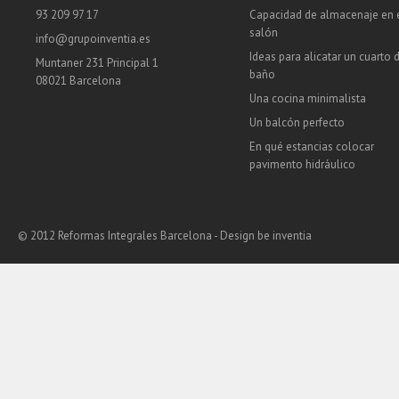
93 209 97 17
Capacidad de almacenaje en 
salón
info@grupoinventia.es
Ideas para alicatar un cuarto 
Muntaner 231 Principal 1
baño
08021 Barcelona
Una cocina minimalista
Un balcón perfecto
En qué estancias colocar
pavimento hidráulico
© 2012 Reformas Integrales Barcelona - Design
be inventia