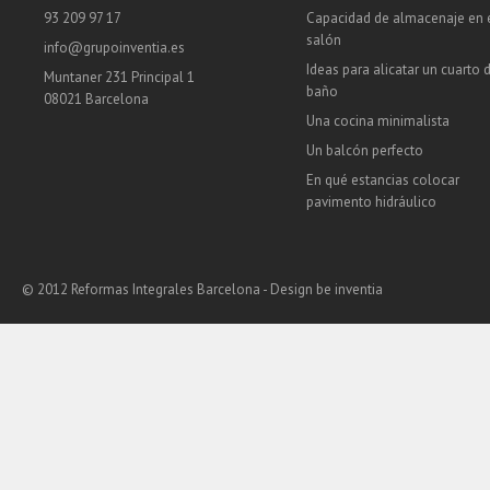
93 209 97 17
Capacidad de almacenaje en 
salón
info@grupoinventia.es
Ideas para alicatar un cuarto 
Muntaner 231 Principal 1
baño
08021 Barcelona
Una cocina minimalista
Un balcón perfecto
En qué estancias colocar
pavimento hidráulico
© 2012 Reformas Integrales Barcelona - Design
be inventia