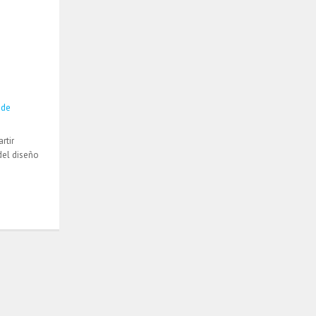
 de
rtir
del diseño