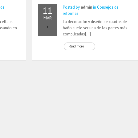
11
 de
Posted by
admin
in
Consejos de
reformas
MAR
 ella el
La decoración y diseño de cuartos de
1
ensando en
baño suele ser una de las partes más
complicadas[…]
Read more