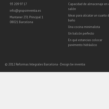
93 209 97 17
Capacidad de almacenaje en 
salón
info@grupoinventia.es
Ideas para alicatar un cuarto 
Muntaner 231 Principal 1
baño
08021 Barcelona
Una cocina minimalista
Un balcón perfecto
En qué estancias colocar
pavimento hidráulico
© 2012 Reformas Integrales Barcelona - Design
be inventia