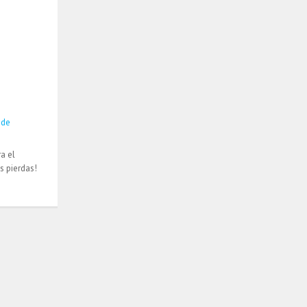
 de
a el
s pierdas!