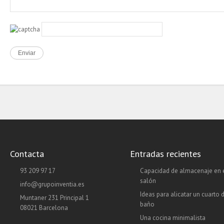
Contacta
Entradas recientes
93 209 97 17
Capacidad de almacenaje en 
salón
info@grupoinventia.es
Ideas para alicatar un cuarto 
Muntaner 231 Principal 1
baño
08021 Barcelona
Una cocina minimalista