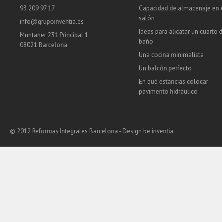
93 209 97 17
Capacidad de almacenaje en 
salón
info@grupoinventia.es
Ideas para alicatar un cuarto 
Muntaner 231 Principal 1
baño
08021 Barcelona
Una cocina minimalista
Un balcón perfecto
En qué estancias colocar
pavimento hidráulico
© 2012 Reformas Integrales Barcelona - Design
be inventia