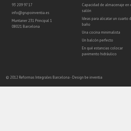
93 209 97 17
Capacidad de almacenaje en 
salón
info@grupoinventia.es
Ideas para alicatar un cuarto 
Muntaner 231 Principal 1
baño
08021 Barcelona
Una cocina minimalista
Un balcón perfecto
En qué estancias colocar
pavimento hidráulico
© 2012 Reformas Integrales Barcelona - Design
be inventia