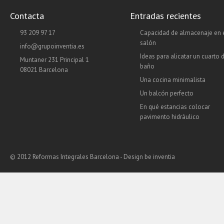
Contacta
Entradas recientes
93 209 97 17
Capacidad de almacenaje en 
salón
info@grupoinventia.es
Ideas para alicatar un cuarto 
Muntaner 231 Principal 1
baño
08021 Barcelona
Una cocina minimalista
Un balcón perfecto
En qué estancias colocar
pavimento hidráulico
© 2012 Reformas Integrales Barcelona - Design
be inventia