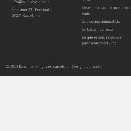
info@grupoinventia.es
Ideas para alicatar un cuarto 
Muntaner 231 Principal 1
baño
08021 Barcelona
Una cocina minimalista
Un balcón perfecto
En qué estancias colocar
pavimento hidráulico
© 2012 Reformas Integrales Barcelona - Design
be inventia