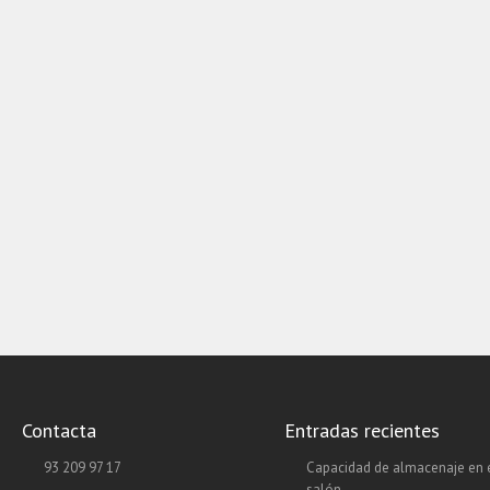
Contacta
Entradas recientes
93 209 97 17
Capacidad de almacenaje en 
salón