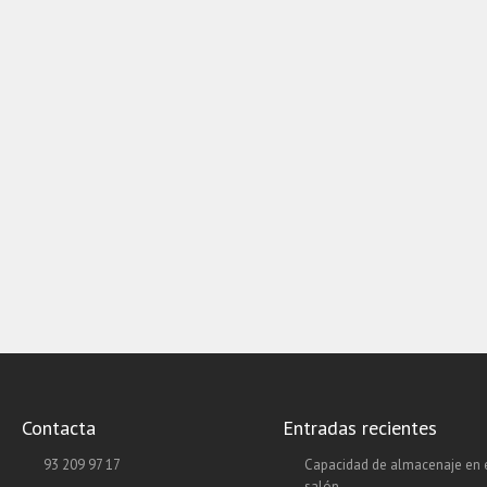
Contacta
Entradas recientes
93 209 97 17
Capacidad de almacenaje en 
salón