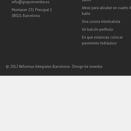
info@grupoinventia.es
Ideas para alicatar un cuarto 
Muntaner 231 Principal 1
baño
08021 Barcelona
Una cocina minimalista
Un balcón perfecto
En qué estancias colocar
pavimento hidráulico
© 2012 Reformas Integrales Barcelona - Design
be inventia