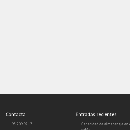
Contacta
Entradas recientes
93 209 97 17
Capacidad de almacenaje en 
salón