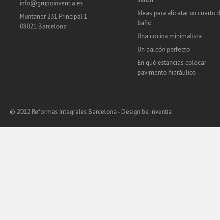
info@grupoinventia.es
Ideas para alicatar un cuarto 
Muntaner 231 Principal 1
baño
08021 Barcelona
Una cocina minimalista
Un balcón perfecto
En qué estancias colocar
pavimento hidráulico
© 2012 Reformas Integrales Barcelona - Design
be inventia